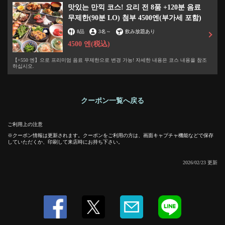
맛있는 만끽 코스! 요리 전 8품 +120분 음료
무제한(90분 LO) 첨부 4500엔(부가세 포함)
8品
3名
～
飲み放題あり
4500 엔
(税込)
【+550 엔】으로 프리미엄 음료 무제한으로 변경 가능! 자세한 내용은 코스 내용을 참조
하십시오.
この店舗情報をシェアする
クーポン一覧へ戻る
맛있는 만끽 코스! 요리 전 8품 +120분 음료 무제한(90분 LO)
첨부 4500엔(부가세 포함) | 宮城仙台うまいもん食堂 二丁
ご利用上の注意
目酒場 総本店
クーポン情報は更新されます。クーポンをご利用の方は、画面キャプチャ機能などで保存
していただくか、印刷して来店時にお持ち下さい。
宮城県仙台市青葉区中央４－９－１５仙台中央マンション1階
https://nichomesakaba-sohonten.owst.jp/coupons/173587895
2026/02/23 更新
お店情報をコピー