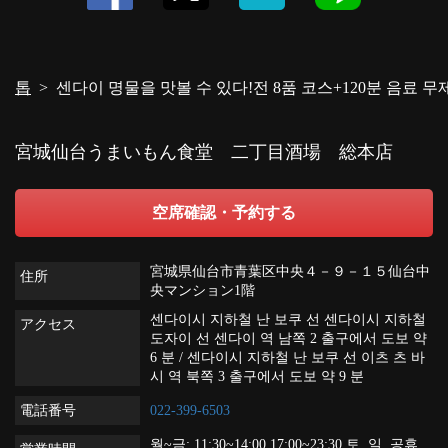
· 술
・마츠타케 매화 호쾌/창천전 순미주/백악성 특별순미술/먹창강 특별순미술/이
치노쿠라 특별순미 술 매운 맛/가메요시 특별순미술/하마치토리
술
・흑기리시마(감자)/단 다카담(시소)
톱
센다이 명물을 맛볼 수 있다!전 8품 코스+120분 음료 무제
宮城仙台うまいもん食堂 二丁目酒場 総本店
空席確認・予約する
宮城県仙台市青葉区中央４－９－１５仙台中
住所
央マンション1階
센다이시 지하철 난 보쿠 선 센다이시 지하철
アクセス
도자이 선 센다이 역 남쪽 2 출구에서 도보 약
6 분 / 센다이시 지하철 난 보쿠 선 이츠 츠 바
시 역 북쪽 3 출구에서 도보 약 9 분
電話番号
022-399-6503
월~금: 11:30~14:00 17:00~23:30 토, 일, 공휴