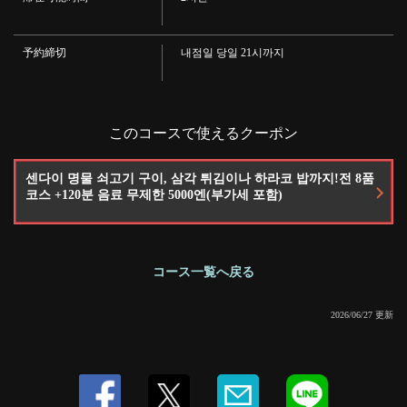
· 송죽매 호쾌
· 매실주
・기슈산 미나미타카 매실주(락/물할인/소다할인)
予約締切
내점일 당일 21시까지
와인
· 카를로로시 유리 (빨강 / 흰색)
칵테일
・카시스 소다/카시스 오렌지/카시스 자몽/카시스 우롱/퍼지 네이블/레게 펀치/
라이치 오렌지
このコースで使えるクーポン
· 소프트 드링크
・우롱 차(HOT/ICE)/녹차/재스민 차/콜라/진저에일/오렌지 주스/자몽 주스/칼피
스
센다이 명물 쇠고기 구이, 삼각 튀김이나 하라코 밥까지!전 8품
・프리미엄 음료 무제한(+550엔)
코스 +120분 음료 무제한 5000엔(부가세 포함)
・프리미엄 무제한 메뉴
생 젖을 사워
・생 짜기 포도 과일 사워/생 짜기 라이치 자몽 사워/생 짜기 레몬 사워
맥주
삿포로 블랙 라벨
コース一覧へ戻る
무알콜
올 프리
2026/06/27 更新
· 홉피
· 홉피
・재패니진 옥
・취진 얕은 짜기 레몬/취진 츠부시 매화/
· 차 할인
・현미 녹차 할인