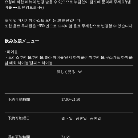
この店舗情報をシェアする
요청에 의한 메뉴의 변경 받을 수 있으므로 부담없이 점포에 문의해 주세요!(냄
비를 ●●로 변경으로~등)
센다이 명물을 맛볼 수 있다!전 8품 코스+120분 음료 무제한
※ 맘껏 마시기의 라스트 오더는 30 분전입니다.
5000엔(부가세 포함) | 宮城仙台うまいもん食堂 二丁目酒
또한 음료 무제한은 +550 엔으로 프리미엄 음료 무제한으로 변경할 수 있습니다.
場 総本店
宮城県仙台市青葉区中央４－９－１５仙台中央マンション1階
飲み放題メニュー
https://nichomesakaba-sohonten.owst.jp/courses/173578383
· 하이볼
・트리스 하이볼/하이볼/콜라 하이볼/진저 하이볼/피치 하이볼/무스카트 하이볼/
お店情報をコピー
남 매화 하이볼/칼피스 하이볼
레몬 사워
詳しく見る
엄선 술집 레몬 사워
사워
・자몽 사워/백도 사워/남 매화 사워/칼피스 사워/무스카트 사워/콜라 하이/오렌
지 하이/그레이프 프루츠 하이/우롱 하이/녹차 하이/재스민 하이/매실 말린 하이/
타코 하이
予約可能時間
17:00~21:30
맥주
閉じる
・산토리
· 일본 진
· 취 진소다
予約可能曜日
월 ~ 일 · 공휴일 · 공휴일
술
· 왕개 (보리) / 남호 (고구마)
· 술
滞在可能時間
2시간