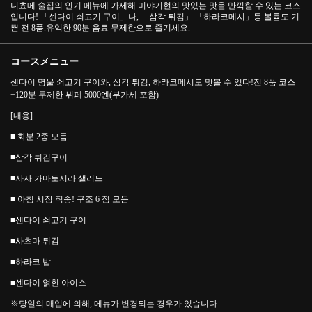
니쵸메 술집의 인기 메뉴에 가세해 미야기현의 맛있는 맛을 만끽할 수 있는 코스
입니다! 「센다이 쇠고기 구이」나, 「삼각 튀김」 「하라코메시」등 볼륨도 기
쁜 전 8품.유익한 90분 음료 무제한으로 즐기세요.
コースメニュー
센다이 명물 쇠고기 구이와, 삼각 튀김, 하라코메시도 맛볼 수 있다!전 8품 코스
+120분 무제한 뷔페 5000엔(부가세 포함)
[내용]
■ 화분 2종 모듬
■삼각 튀김구이
■사사 가마토시라 샐러드
■ 아침 시장 직송! 구조 6 점 모듬
■센다이 쇠고기 구이
■사츠마 튀김
■하라코 밥
■센다이 얽힌 아이스
※당일의 매입에 의해, 메뉴가 변경되는 경우가 있습니다.