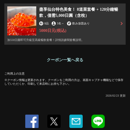
盡享仙台特色美食！ 8道菜套餐 + 120分鐘暢
飲，僅需5,000日圓（含稅）
8品
3名
～
飲み放題あり
5000日元
(税込)
加550日圓即可升級至高級暢飲套餐！詳情請參閱套餐說明。
この店舗情報をシェアする
クーポン一覧へ戻る
仙台特色烤牛舌、炸三角餅，甚至還有脞子飯！ 8道菜套餐
ご利用上の注意
+120分鐘暢飲，僅需5,000日圓（含稅）。 | 宮城仙台うまい
クーポン情報は更新されます。クーポンをご利用の方は、画面キャプチャ機能などで保存
していただくか、印刷して来店時にお持ち下さい。
もん食堂 二丁目酒場 総本店
宮城県仙台市青葉区中央４－９－１５仙台中央マンション1階
2026/02/23 更新
https://nichomesakaba-sohonten.owst.jp/coupons/173587894
お店情報をコピー