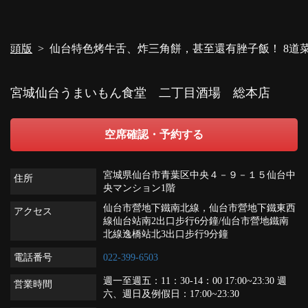
頭版
仙台特色烤牛舌、炸三角餅，甚至還有脞子飯！ 8道菜套
閉じる
宮城仙台うまいもん食堂 二丁目酒場 総本店
空席確認・予約する
宮城県仙台市青葉区中央４－９－１５仙台中
住所
央マンション1階
仙台市營地下鐵南北線，仙台市營地下鐵東西
アクセス
線仙台站南2出口步行6分鐘/仙台市營地鐵南
北線逸橋站北3出口步行9分鐘
電話番号
022-399-6503
週一至週五：11：30-14：00 17:00~23:30 週
営業時間
六、週日及例假日：17:00~23:30