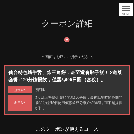
MENU
クーポン詳細
この画面をお店にご提示ください。
仙台特色烤牛舌、炸三角餅，甚至還有脞子飯！ 8道菜
套餐+120分鐘暢飲，僅需5,000日圓（含稅）。
預訂時
提示条件
3人以上團體/用餐時間為120分鐘，最後點餐時間為關門
前30分鐘/我們使用優惠券部分來介紹課程，而不是提供
利用条件
折扣。
このクーポンが使えるコース