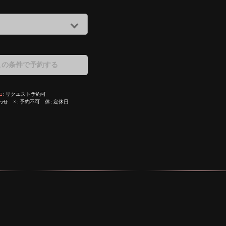
この条件で予約する
□
リクエスト予約可
わせ
×
予約不可
休
定休日