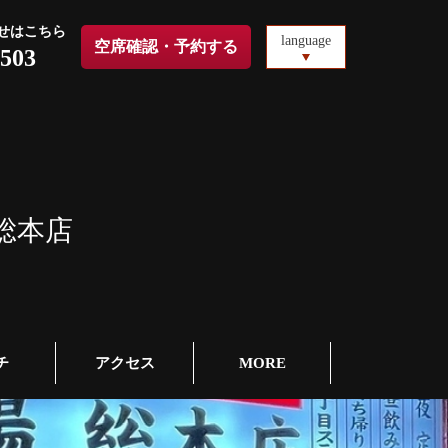
せはこちら
language
空席確認・予約する
6503
総本店
チ
アクセス
MORE