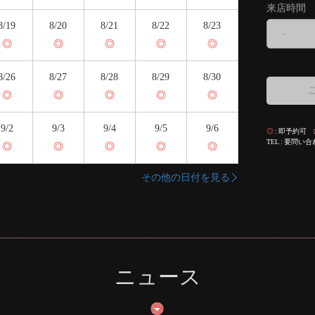
来店時間
8/19
8/20
8/21
8/22
8/23
-
◎
◎
◎
◎
◎
8/26
8/27
8/28
8/29
8/30
◎
◎
◎
◎
◎
9/2
9/3
9/4
9/5
9/6
◎
即予約可
TEL
要問い合
◎
◎
◎
◎
◎
その他の日付を見る
ニュース