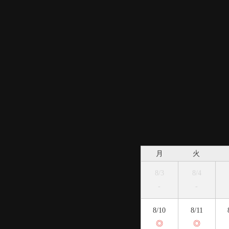
月
火
8/3
8/4
-
-
8/10
8/11
◎
◎