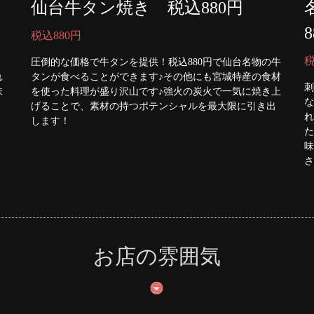
仙台牛タン焼き 税込880円
税込880円
税
圧倒的な価格で牛タンを提供！税込880円で仙台名物の牛
れ
タンが食べることができます♪その他にも宮城特産の食材
刺
味
を使った料理が盛り沢山です♪強火の炭火で一気に焼き上
な
げることで、素材の持つポテンシャルを最大限に引き出
れ
します！
た
味
さ
お店の雰囲気