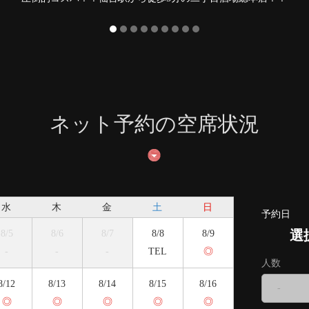
ネット予約の空席状況
水
木
金
土
日
予約日
選
8/5
8/6
8/7
8/8
8/9
-
-
-
TEL
◎
人数
8/12
8/13
8/14
8/15
8/16
-
◎
◎
◎
◎
◎