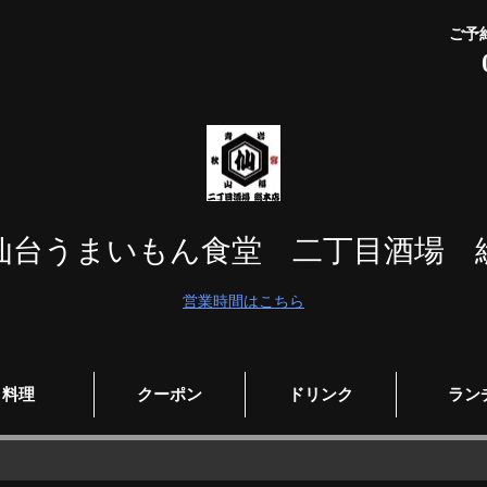
ご予
仙台うまいもん食堂 二丁目酒場 
営業時間はこちら
料理
クーポン
ドリンク
ラン