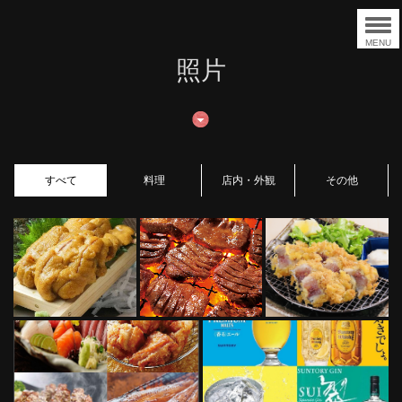
MENU
照片
すべて
料理
店内・外観
その他