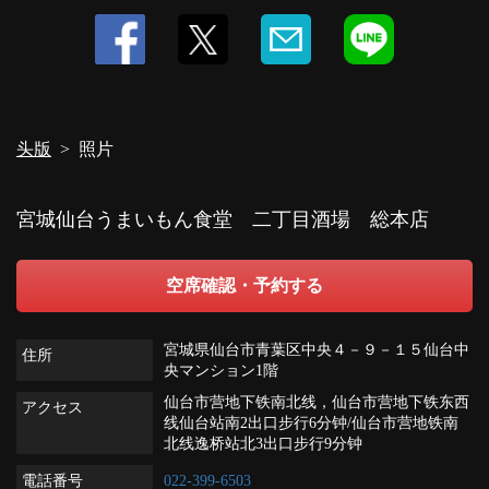
头版
照片
宮城仙台うまいもん食堂 二丁目酒場 総本店
空席確認・予約する
宮城県仙台市青葉区中央４－９－１５仙台中
住所
央マンション1階
仙台市营地下铁南北线，仙台市营地下铁东西
アクセス
线仙台站南2出口步行6分钟/仙台市营地铁南
北线逸桥站北3出口步行9分钟
電話番号
022-399-6503