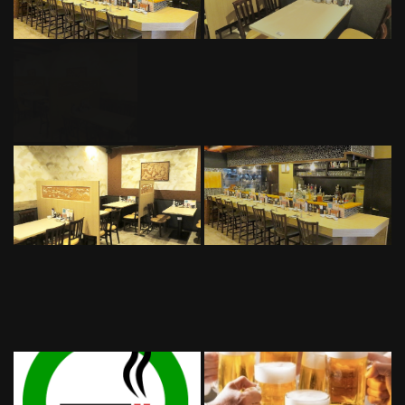
この店舗情報をシェアする
照片 | 宮城仙台うまいもん食堂 二丁目酒場 総本店
宮城県仙台市青葉区中央４－９－１５仙台中央マンション1階
https://nichomesakaba-sohonten.owst.jp/gallery
お店情報をコピー
閉じる