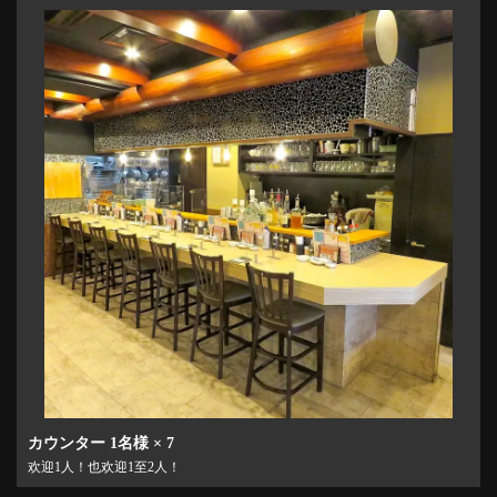
カウンター
1名様
× 7
欢迎1人！也欢迎1至2人！