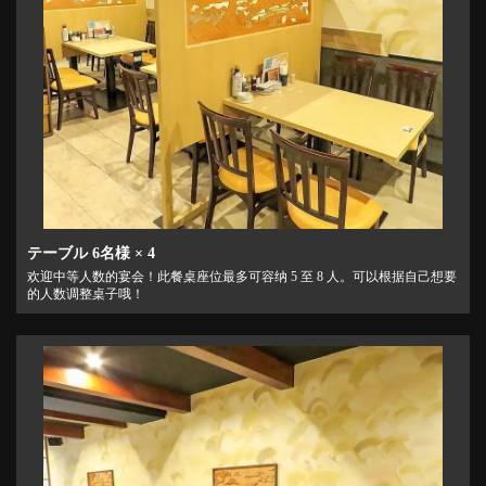
テーブル
6名様
× 4
欢迎中等人数的宴会！此餐桌座位最多可容纳 5 至 8 人。可以根据自己想要
的人数调整桌子哦！