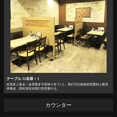
お店情報をコピー
閉じる
テーブル
12名様
× 1
欢迎多人宴会！桌席最多可容纳 9 至 12 人。我们可以根据您想要的人数安
排餐桌，因此请告诉我们您想要什么。
カウンター