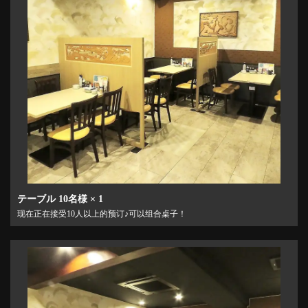
テーブル
10名様
× 1
この店舗情報をシェアする
现在正在接受10人以上的预订♪可以组合桌子！
座位 | 宮城仙台うまいもん食堂 二丁目酒場 総本店
宮城県仙台市青葉区中央４－９－１５仙台中央マンション1階
https://nichomesakaba-sohonten.owst.jp/seats