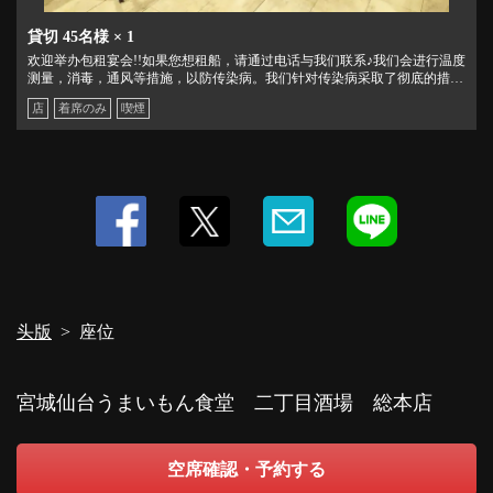
貸切
45名様
× 1
欢迎举办包租宴会!!如果您想租船，请通过电话与我们联系♪我们会进行温度
测量，消毒，通风等措施，以防传染病。我们针对传染病采取了彻底的措
施，并努力确保每个人都可以安心使用我们的服务。
店
着席のみ
喫煙
头版
座位
宮城仙台うまいもん食堂 二丁目酒場 総本店
空席確認・予約する